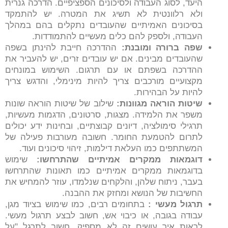
היעד, לסוג העבודה ולסיכונים הספציפיים. הדרכה גנרית
ולא רלוונטית לא תשיג את המטרה. יש להתמקד
בסיכונים האמיתיים שהעובדים נתקלים בהם במהלך
העבודה, ולספק להם כלים מעשיים להתמודדות.
שפה ברורה ומובנת
:
ההדרכה חייבת להינתן בשפה
שהעובדים מבינים. אם יש עובדים זרים, יש להעביר את
ההדרכה בשפתם או עם תרגום. השימוש במונחים
מקצועיים מורכבים צריך להיות מינימלי, והדגש צריך
להיות על הבהירות.
שיטות הוראה מגוונות
:
שילוב של שיטות הוראה שונות
משפר את הלמידה. מצגות, סרטונים, הדגמות מעשיות,
תרגילי סימולציה, דיונים קבוצתיים, ובחינות ידע יכולים
לתרום להטמעת החומר. חשובה מעורבות פעילה של
המשתתפים כמו העלאת דילמות, זיהוי סיכונים ועוד.
דוגמאות ממקרים אמיתיים שהתרחשו
:
שימוש
בדוגמאות ממקרים אמיתיים כמו תאונות שהתרחשו
בעבר, ניתוח שלהן, והלקחים שנלמדו, עוזר להמחיש את
החשיבות של הנושא ומחזק את ההבנה.
תרגול מעשי
:
בתחומים רבים, כמו שימוש בציוד מגן,
עבודה בגובה, או כיבוי אש, חשוב לבצע תרגול מעשי.
לראות איך עושים זה לא מספיק. חשוב לתרגל "על