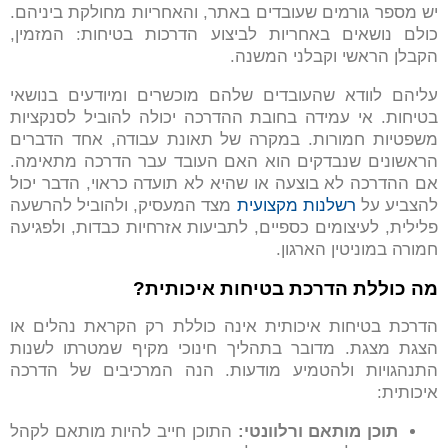
יש מספר גורמים שעובדים באתר, והאחריות מחולקת ביניהם.
כולם נושאים באחריות לביצוע הדרכות בטיחות: המזמין,
הקבלן הראשי וקבלני המשנה.
עליהם לוודא שהעובדים שלהם מוכשרים ומיודעים בנושאי
בטיחות. אי עמידה בחובת ההדרכה יכולה להוביל לסנקציות
משפטיות חמורות. במקרה של תאונת עבודה, אחד הדברים
הראשונים שנבדקים הוא האם העובד עבר הדרכה מתאימה.
אם ההדרכה לא בוצעה או שהיא לא תועדה כראוי, הדבר יכול
להצביע על
רשלנות מקצועית
מצד המעסיק, ולהוביל להרשעה
פלילית, לעיצומים כספיים, לתביעות אזרחיות כבדות, ולפגיעה
חמורה במוניטין הארגון.
מה כוללת הדרכת בטיחות איכותית
?
הדרכת בטיחות איכותית אינה כוללת רק הקראת נהלים או
הצגת מצגת. מדובר בתהליך חינוכי מקיף שמטרתו לשנות
התנהגויות ולהטמיע מודעות. הנה המרכיבים של הדרכה
איכותית:
תוכן מותאם ורלוונטי
:
התוכן חייב להיות מותאם לקהל