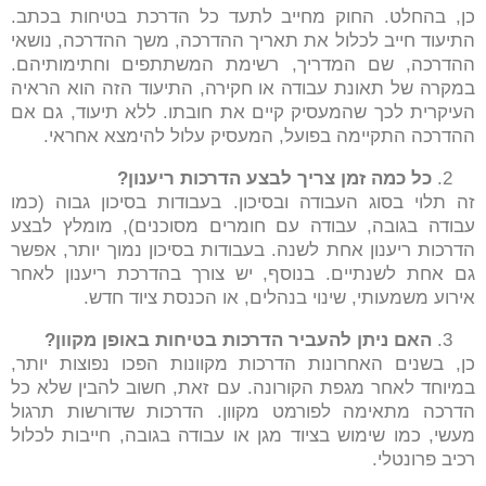
כן, בהחלט. החוק מחייב לתעד כל הדרכת בטיחות בכתב.
התיעוד חייב לכלול את תאריך ההדרכה, משך ההדרכה, נושאי
ההדרכה, שם המדריך, רשימת המשתתפים וחתימותיהם.
במקרה של תאונת עבודה או חקירה, התיעוד הזה הוא הראיה
העיקרית לכך שהמעסיק קיים את חובתו. ללא תיעוד, גם אם
ההדרכה התקיימה בפועל, המעסיק עלול להימצא אחראי.
כל כמה זמן צריך לבצע הדרכות ריענון
?
זה תלוי בסוג העבודה ובסיכון. בעבודות בסיכון גבוה (כמו
עבודה בגובה, עבודה עם חומרים מסוכנים), מומלץ לבצע
הדרכות ריענון אחת לשנה. בעבודות בסיכון נמוך יותר, אפשר
גם אחת לשנתיים. בנוסף, יש צורך בהדרכת ריענון לאחר
אירוע משמעותי, שינוי בנהלים, או הכנסת ציוד חדש.
האם ניתן להעביר הדרכות בטיחות באופן מקוון
?
כן, בשנים האחרונות הדרכות מקוונות הפכו נפוצות יותר,
במיוחד לאחר מגפת הקורונה. עם זאת, חשוב להבין שלא כל
הדרכה מתאימה לפורמט מקוון. הדרכות שדורשות תרגול
מעשי, כמו שימוש בציוד מגן או עבודה בגובה, חייבות לכלול
רכיב פרונטלי.