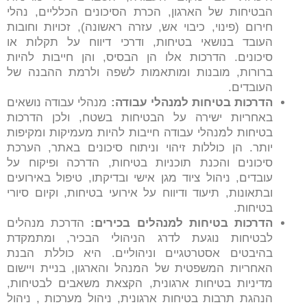
הבטיחות של הארגון, הכרת הסיכונים הכלליים, נהלי
חירום (פינוי, כיבוי אש, עזרה ראשונה), זכויות וחובות
העובד בנושאי בטיחות, ודרכי דיווח על תקלות או
סיכונים. הדרכות אלו הן הבסיס, והן חייבות להיות
ברורות, מובנות ומותאמות לשפה ולרמת ההבנה של
העובדים.
הדרכות בטיחות למנהלי עבודה
:
מנהלי עבודה נושאים
באחריות ישירה על הבטיחות בשטח, ולכן הדרכות
בטיחות למנהלי עבודה חייבות להיות מעמיקות ומקיפות
יותר. הן כוללות זיהוי וניתוח סיכונים באתר, הערכת
סיכונים והכנת תוכניות בטיחות, הדרכה ופיקוח על
עובדים, ניהול ציוד מגן אישי ובדיקתו, טיפול באירועים
ובתאונות, תיעוד ודיווח על אירועי בטיחות, וקיום סיורי
בטיחות.
הדרכות בטיחות למנהלים בכירים
:
הדרכת מנהלים
לבטיחות נוגעת לדרג הניהולי הבכיר, ומתמקדת
בהיבטים אסטרטגיים וניהוליים. היא כוללת הבנת
האחריות המשפטית של המנהל והארגון, בניית ויישום
מדיניות בטיחות ארגונית, הקצאת משאבים לבטיחות,
הנהגת תרבות בטיחות ארגונית, ניהול מערכות , ניהול