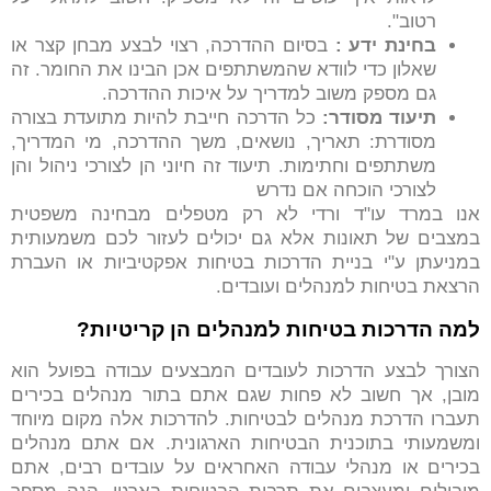
רטוב".
בחינת ידע
:
בסיום ההדרכה, רצוי לבצע מבחן קצר או
שאלון כדי לוודא שהמשתתפים אכן הבינו את החומר. זה
גם מספק משוב למדריך על איכות ההדרכה.
תיעוד מסודר
:
כל הדרכה חייבת להיות מתועדת בצורה
מסודרת: תאריך, נושאים, משך ההדרכה, מי המדריך,
משתתפים וחתימות. תיעוד זה חיוני הן לצורכי ניהול והן
לצורכי הוכחה אם נדרש
אנו במרד עו"ד ורדי לא רק מטפלים מבחינה משפטית
במצבים של תאונות אלא גם יכולים לעזור לכם משמעותית
במניעתן ע"י בניית הדרכות בטיחות אפקטיביות או העברת
הרצאת בטיחות למנהלים ועובדים.
למה הדרכות בטיחות למנהלים הן קריטיות
?
הצורך לבצע הדרכות לעובדים המבצעים עבודה בפועל הוא
מובן, אך חשוב לא פחות שגם אתם בתור מנהלים בכירים
תעברו הדרכת מנהלים לבטיחות. להדרכות אלה מקום מיוחד
ומשמעותי בתוכנית הבטיחות הארגונית. אם אתם מנהלים
בכירים או מנהלי עבודה האחראים על עובדים רבים, אתם