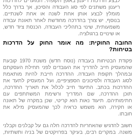
לבצע הדרכות ריענון באופן תקופתי. המועדים להדרכות
ריענון משתנים לפי סוג העבודה והסיכון, אך בדרך כלל
מומלץ לבצע אותן אחת לשנה או אחת לשנתיים.
בנוסף, יש צורך בהדרכה מחודשת לאחר תאונת עבודה
משמעותית, שינוי בתהליכי העבודה, הכנסת ציוד חדש,
או שינויים ברגולציה.
החובה החוקית: מה אומר החוק על הדרכות
בטיחות
?
פקודת הבטיחות בעבודה (נוסח חדש) משנת 1970 קובעת
שהמעסיק חייב להדריך את העובדים לפני תחילת העסקתם
ובמהלך תקופת העבודה. ההדרכה חייבת להיות מותאמת
לסוג העבודה ולסיכונים הספציפיים, ועל המעסיק לתעד את
ההדרכות בכתב. התיעוד חייב לכלול את תאריך ההדרכה,
תוכן ההדרכה, שם המדריך ורשימת המשתתפים עם
חתימותיהם. תיעוד נאות הוא קריטי, שכן במקרה של תאונה
או חקירה, הוא משמש כראיה לכך שהמעסיק מילא את
חובתו.
חשוב להדגיש שהאחריות להדרכה חלה גם על קבלנים וקבלני
משנה. במקרים רבים, בעיקר בפרויקטים של בניה ותשתיות,