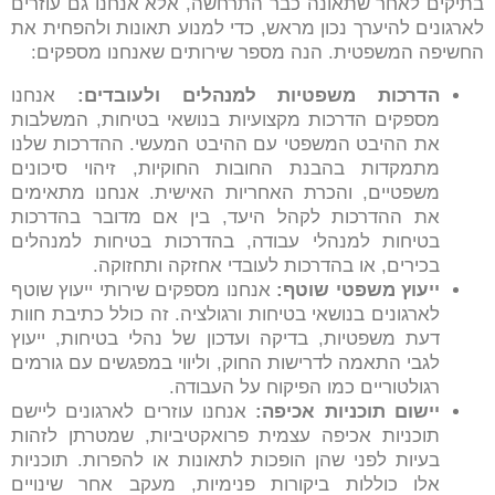
בתיקים לאחר שתאונה כבר התרחשה, אלא אנחנו גם עוזרים
לארגונים להיערך נכון מראש, כדי למנוע תאונות ולהפחית את
החשיפה המשפטית. הנה מספר שירותים שאנחנו מספקים:
הדרכות משפטיות למנהלים ולעובדים
:
אנחנו
מספקים הדרכות מקצועיות בנושאי בטיחות, המשלבות
את ההיבט המשפטי עם ההיבט המעשי. ההדרכות שלנו
מתמקדות בהבנת החובות החוקיות, זיהוי סיכונים
משפטיים, והכרת האחריות האישית. אנחנו מתאימים
את ההדרכות לקהל היעד, בין אם מדובר בהדרכות
בטיחות למנהלי עבודה, בהדרכות בטיחות למנהלים
בכירים, או בהדרכות לעובדי אחזקה ותחזוקה.
ייעוץ משפטי שוטף
:
אנחנו מספקים שירותי ייעוץ שוטף
לארגונים בנושאי בטיחות ורגולציה. זה כולל כתיבת חוות
דעת משפטיות, בדיקה ועדכון של נהלי בטיחות, ייעוץ
לגבי התאמה לדרישות החוק, וליווי במפגשים עם גורמים
רגולטוריים כמו הפיקוח על העבודה.
יישום תוכניות אכיפה:
אנחנו עוזרים לארגונים ליישם
תוכניות אכיפה עצמית פרואקטיביות, שמטרתן לזהות
בעיות לפני שהן הופכות לתאונות או להפרות. תוכניות
אלו כוללות ביקורות פנימיות, מעקב אחר שינויים