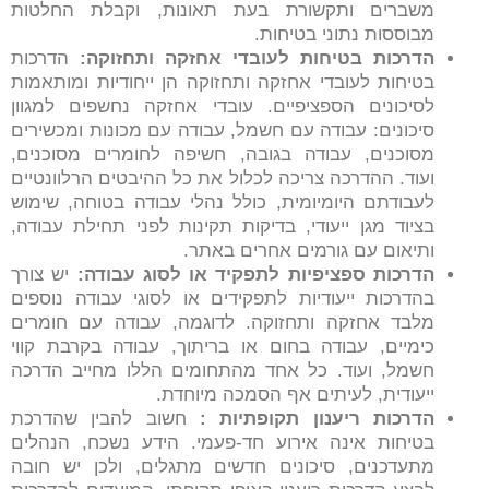
משברים ותקשורת בעת תאונות, וקבלת החלטות
מבוססות נתוני בטיחות.
הדרכות בטיחות לעובדי אחזקה ותחזוקה
:
הדרכות
בטיחות לעובדי אחזקה ותחזוקה הן ייחודיות ומותאמות
לסיכונים הספציפיים. עובדי אחזקה נחשפים למגוון
סיכונים: עבודה עם חשמל, עבודה עם מכונות ומכשירים
מסוכנים, עבודה בגובה, חשיפה לחומרים מסוכנים,
ועוד. ההדרכה צריכה לכלול את כל ההיבטים הרלוונטיים
לעבודתם היומיומית, כולל נהלי עבודה בטוחה, שימוש
בציוד מגן ייעודי, בדיקות תקינות לפני תחילת עבודה,
ותיאום עם גורמים אחרים באתר.
הדרכות ספציפיות לתפקיד או לסוג עבודה
:
יש צורך
בהדרכות ייעודיות לתפקידים או לסוגי עבודה נוספים
מלבד אחזקה ותחזוקה. לדוגמה, עבודה עם חומרים
כימיים, עבודה בחום או בריתוך, עבודה בקרבת קווי
חשמל, ועוד. כל אחד מהתחומים הללו מחייב הדרכה
ייעודית, לעיתים אף הסמכה מיוחדת.
הדרכות ריענון תקופתיות
:
חשוב להבין שהדרכת
בטיחות אינה אירוע חד-פעמי. הידע נשכח, הנהלים
מתעדכנים, סיכונים חדשים מתגלים, ולכן יש חובה