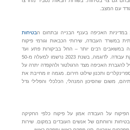
ובהם גם צוי בטיחות. בשורות הבאות נסביר מהו צו
ודד עם המצב.
במדיניות האכיפה בענף הבנייה ובתחום ה
בטיחות
ת במשרד העבודה, שירותי הכבאות וגורמי פיקוח
ובה במשאבים רבים יותר – החל בביקורות פתע ועד
סמכויות נרחבות להטלת צווי בטיחות וצווי הפסקת עבודה. לדוגמה, בשנת 2023 נרשמו למעלה מ-50
ביל להגברת האכיפה מצד הרגולטור ולהקפדה יתרה על
פרינקלרים ותכנון שילוט חירום. מגמה זו מחייבת את
יהם, משום שהסיכון המנהלי, הכלכלי והפלילי גדל
 הפיקוח על העבודה אמון על פיקוח כלפי החקיקה
בטיחות ורווחתם של אנשים העובדים במקום. שירות
קחים אזוריים, סגן מפקח ראשי ומפקח ראשי.