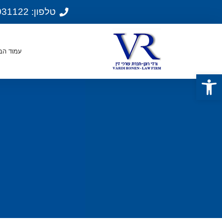
טלפון: 074-7031122
עמוד הב
פתח סרגל נגישות