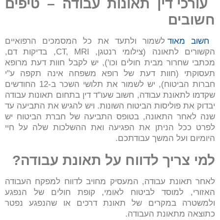
עורכי דין תאונות עבודה – טיפים
חשובים
חשוב מאוד
לשמור ולתעד את כל המסמכים הרפואיים
הקשורים לתאונה (צילומי רנטגן, CT, MRI, בדיקות דם,
מכתבי שחרור מבית חולים וכו'), יש לקבל חוות דעת מרופא
תעסוקתי (חוות דעת של רופא משפחה אינה תקפה ע"י
חברות הביטוח), יש לשמור את תלושי השכר ב-12 החודשים
שקדמו לתאונת עבודה, חשוב שעו"ד דין בתחום תאונות עבודה
יבדוק את פוליסות הביטוח השונות. ויש להגיש את התביעה עד
שנה לאחר התאונה, בטופס התביעה של חברת הביטוח יש
לפרט ככל הניתן את הפגיעה ואת ההשלכות שלה על חיי
היומיום ועל המשך עבודתכם.
למי צריך לדווח על תאונת עבודה?
לאחר תאונת עבודה, המעסיק מחויב לדווח למפקח העבודה
האזורי, למוסד לביטוח לאומי, קופת חולים של הנפגע
ולמשטרה במקרים של תאונת דרכים או שהנפגע נפטר
כתוצאה מתאונת העבודה.