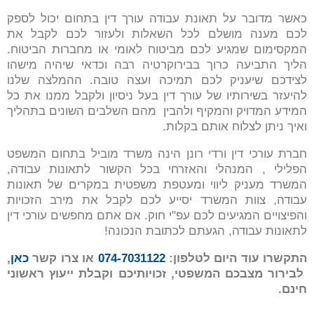
כאשר מדובר על תאונת עבודה עורך דין בתחום יכול לספק
לכם מענה מושלם לכל השאלות ולעזור לכם לקבל את
המקסימום שמגיע לכם מביטוח לאומי או מחברות הביטוח.
הליך התביעה כרוך בבירוקרטיה רבה וכדאי שיהיה מישהו
לצידכם שיעניק לכם תמיכה ועצה טובה. ההמלצה שלנו
להיעזר בשירותיו של עורך דין בעל ניסיון ולקבל ממנו את כל
המידע המדויק והמקיף ולהבין מהם השלבים השונים בתהליך
ואיך ניתן לצלוח אותם בקלות.
חברת עורכי דין ורדי רונן הינה משרד מוביל בתחום המשפט
הפלילי , המנהלי והאזרחי בכל הקשור לתאונות עבודה,
המשרד מעניק ליווי ומעטפת משפטית במקרים של תאונות
עבודה, צוות המשרד יסייע לכם לקבל את מירב הזכויות
והפיצויים המגיעים לכם עפ"י חוק. אם אתם מחפשים עורכי דין
לתאונות עבודה, הגעתם לכתובת הנכונה!
התקשרו עוד היום לטלפון:
074-7031122
או צרו קשר
כאן
,
לבירור מצבכם המשפטי, זכויותיכם וקבלת ייעוץ ראשוני
חינם.