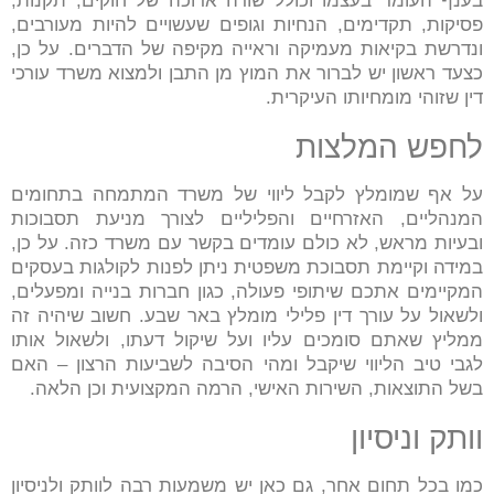
בענף העומד בעצמו וכולל שורה ארוכה של חוקים, תקנות,
פסיקות, תקדימים, הנחיות וגופים שעשויים להיות מעורבים,
ונדרשת בקיאות מעמיקה וראייה מקיפה של הדברים. על כן,
כצעד ראשון יש לברור את המוץ מן התבן ולמצוא משרד עורכי
דין שזוהי מומחיותו העיקרית.
לחפש המלצות
על אף שמומלץ לקבל ליווי של משרד המתמחה בתחומים
המנהליים, האזרחיים והפליליים לצורך מניעת תסבוכות
ובעיות מראש, לא כולם עומדים בקשר עם משרד כזה. על כן,
במידה וקיימת תסבוכת משפטית ניתן לפנות לקולגות בעסקים
המקיימים אתכם שיתופי פעולה, כגון חברות בנייה ומפעלים,
ולשאול על עורך דין פלילי מומלץ באר שבע. חשוב שיהיה זה
ממליץ שאתם סומכים עליו ועל שיקול דעתו, ולשאול אותו
לגבי טיב הליווי שיקבל ומהי הסיבה לשביעות הרצון – האם
בשל התוצאות, השירות האישי, הרמה המקצועית וכן הלאה.
וותק וניסיון
כמו בכל תחום אחר, גם כאן יש משמעות רבה לוותק ולניסיון