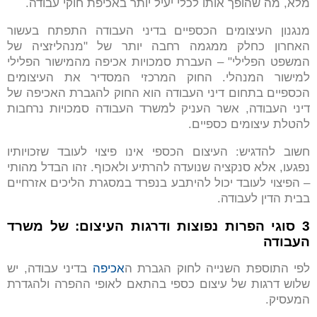
מלא, מה שהופך אותו לכלי יעיל יותר באכיפת חוקי עבודה.
מנגנון העיצומים הכספיים בדיני העבודה התפתח בעשור
האחרון כחלק ממגמה רחבה יותר של "מנהליזציה של
המשפט הפלילי" – העברת סמכויות אכיפה מהמישור הפלילי
למישור המנהלי. החוק המרכזי המסדיר את העיצומים
הכספיים בתחום דיני העבודה הוא החוק להגברת האכיפה של
דיני העבודה, אשר העניק למשרד העבודה סמכויות נרחבות
להטלת עיצומים כספיים.
חשוב להדגיש: העיצום הכספי אינו פיצוי לעובד שזכויותיו
נפגעו, אלא סנקציה שנועדה להרתיע ולאכוף. זהו הבדל מהותי
– הפיצוי לעובד יכול להיתבע בנפרד במסגרת הליכים אזרחיים
בבית הדין לעבודה.
3 סוגי הפרות נפוצות ודרגות העיצום
:
של משרד
העבודה
לפי התוספת השנייה לחוק הגברת ה
אכיפה
בדיני עבודה, יש
שלוש דרגות של עיצום כספי בהתאם לאופי ההפרה ולהגדרת
המעסיק.