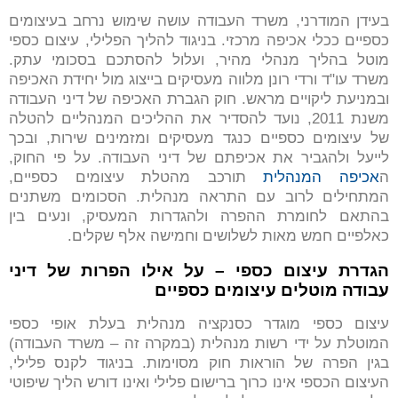
בעידן המודרני, משרד העבודה עושה שימוש נרחב בעיצומים
כספיים ככלי אכיפה מרכזי. בניגוד להליך הפלילי, עיצום כספי
מוטל בהליך מנהלי מהיר, ועלול להסתכם בסכומי עתק.
משרד עו"ד ורדי רונן מלווה מעסיקים בייצוג מול יחידת האכיפה
ובמניעת ליקויים מראש. חוק הגברת האכיפה של דיני העבודה
משנת 2011, נועד להסדיר את ההליכים המנהליים להטלה
של עיצומים כספיים כנגד מעסיקים ומזמינים שירות, ובכך
לייעל ולהגביר את אכיפתם של דיני העבודה. על פי החוק,
ה
אכיפה המנהלית
תורכב מהטלת עיצומים כספיים,
המתחילים לרוב עם התראה מנהלית. הסכומים משתנים
בהתאם לחומרת ההפרה ולהגדרות המעסיק, ונעים בין
כאלפיים חמש מאות לשלושים וחמישה אלף שקלים.
הגדרת עיצום כספי – על אילו הפרות של דיני
עבודה מוטלים עיצומים כספיים
עיצום כספי מוגדר כסנקציה מנהלית בעלת אופי כספי
המוטלת על ידי רשות מנהלית (במקרה זה – משרד העבודה)
בגין הפרה של הוראות חוק מסוימות. בניגוד לקנס פלילי,
העיצום הכספי אינו כרוך ברישום פלילי ואינו דורש הליך שיפוטי