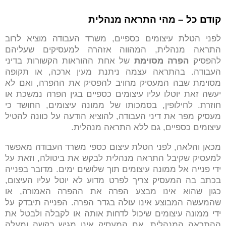
קודם כל – מהי התראה מנהלית
לפני הטלת עיצומים כספיים, משרד העבודה מוציא לרוב
התראה מנהלית, המהווה אזהרה למעסיקים שעליהם
להפסיק
הפרה מסוימת
של אחת ההוראות הקשורות בדיני
העבודה. בהתראה עצמה ניתנת מעין ארכה, או תקופה
מסוימת שבה המעסיק מחויב להפסיק את ההפרה, ואם לא
יעשה זאת יוטלו עליו עיצומים כספיים בגין הפרה נמשכת או
חוזרת. לחילופין, בסמכותו של ממונה עיצומים, החושד כי
מעסיק מפר את דיני העבודה, להוציא הודעה על כוונה להטיל
עיצומים כספיים, גם ללא התראה מנהלית.
מכאן והלאה, לפני הטלת עיצום כספי משרד העבודה מאפשר
למעסיק שקיבל התראה מנהלית לבקש את ביטולה, וזאת על
ידי פנייה אל ממונה עיצומים תוך שלושים ימים. מדובר בפנייה
בכתב בה המעסיק צריך לפרט מדוע לא יוטל עליו העיצום,
כגון שהוא אינו מבצע הפרה את ההפרה האמורה, או
שהמעשה המבוצע אינו עולה בגדר הפרה. הפנייה תיבדק על
ידי ממונה עיצומים שיכול לדחות אותה או לקבלה ולבטל את
ההתראה המנהלית. אם המעסיק אינו מגיש בקשה ומעלה