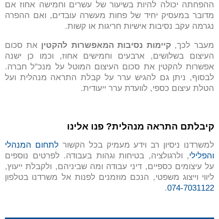
ההפחתה יכולה להיות בשיעור של עשרים וחמישה אחוז אם
מדובר במעסיק יחיד של פחות מעשרה עובדים, ואם ההפרה
נגרמה עקב נסיבות אישיות חריגות או קשות.
מעבר לכך,
קיימות נסיבות המאפשרות להקטין
את סכום
העיצום בשלושים, ארבעים וחמישים אחוז, וכמו כן ישנה
אפשרות להקטין את סכום העיצום המוטל על מנכ"ל חברה.
לבסוף, ניתן גם להגיש ערר על קבלת התראה מנהלית ועל
הטלת עיצום כספי, לוועדת ערר ייעודית.
קיבלתם התראה מנהלית? פנו אלינו
למשרדנו ניסיון רב וידע מעמיק בכל הקשור
לתחום המנהלי
והפלילי
, ולרגולציה, בטיחות וגהות בעבודה. לפרטים נוספים
על עיצומים כספיים, דיני עבודה ומה שביניהם, ולקבלת ייעוץ,
ליווי וייצוג משפטי, הנכם מוזמנים לפנות אל משרדנו בטלפון
.
074-7031122