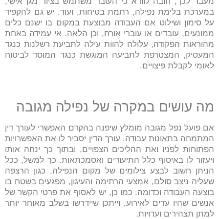
מעבר לכך, חובה לוודא כי העובד משתמש בציוד מגן אישי,
במערכת בלימת נפילה, רתמת בטיחות, ועוד. יש גם להקפיד
על סימון ושילוט אם העבודה מבוצעת במקום בו ישנם כלים
ממונעים, עובדים או עוברי אורח, וכן הלאה. אי עמידה באחת
מהוראות הפקודה, עלולה להוות עילה לתביעת רשלנות כנגד
המעסיק, המצטרפת לתביעה המוגשת כנגד המוסד לביטוח
לאומי לקבלת פיצויים.
מה עושים במקרה של נפילה מגובה
אם פועל נפל מגובה מומלץ שיפנה בהקדם האפשרי לעורך דין
המתמחה בתאונות עבודה. עורך הדין יסביר לו את האפשרויות
הפתוחות לפניו ואת ההליכים הצפויים, ובתוך כך ינחה אותו
ויעזור לו באיסוף כלל התיעודים ואסמכתאות. כך למשל, ככל
הניתן חשוב לבצע צילומים של מקום הנפילה, כגון הרצפה
שעליה ניצב סולם, אמצעי הרתימה והעיגון, מפגעים בשטח בו
בוצעה העבודה וכדומה. כמו כן, יש לאסוף את פרטי הקשר של
אנשים שהיו עדים לאירוע, וייתכן שיידרשו בשלב מאוחר יותר
למתן תצהירים ועדויות.