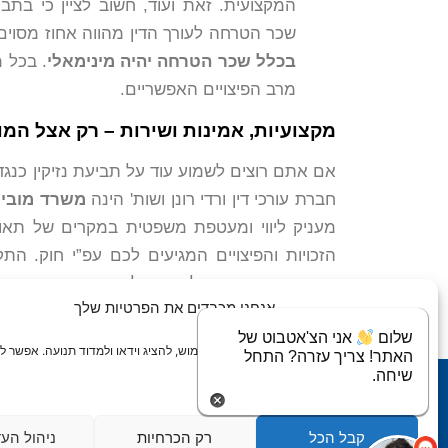
המקצועית. זאת ועוד, חשוב לציין כי בתבי
שכר הטרחה לעורך הדין מהווה אחוז מסוים מ
בכלל שכר הטרחה יהיה מינימאלי
. בכל 
מרב הפיצויים האפשריים.
מקצועיות, אמינות ושירות – רק אצל המ
אם אתם רוצים לשמוע עוד על תביעת נזיקין כנג
חברת עורכי דין ורדי רונן ושות' הינה
משרד מוביל
מעניק ליווי ומעטפת משפטית במקרים של תאונ
הזכויות והפיצויים המגיעים לכם עפ”י חוק. הת
המשפטי, הזכויות שלכם וקבלת ייעוץ ראשוני חינ
אנחנו מכבדים את הפרטיות שלך
שלום
אני הצ'אטבוט של
אנחנו משתמשים בעוגיות כדי לשפר חוויית שימוש, להציג וידאו ולמדוד תנועה. אפשר ל
האתר! צריך עזרה? התחל
את כולן, רק את ההכרחיות, או לנהל העדפות.
שיחה.
עמוד הבית
אודותינו
תחומי עי
קבל הכל
רק הכרחיות
ניהול הע