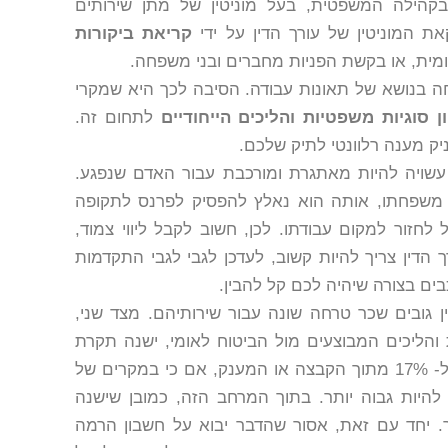
קהילה המשפטית, בעל מוניטין של מתן שירותים
את המוניטין של עורך הדין על ידי
קריאת ביקורות
ומית, או בקשת הפניות מחברים ובני משפחה.
ה בנושא של תאונות עבודה. הסיבה לכך היא שמקרי
ן סוגיות משפטיות והליכים
הייחודיים
לתחום זה.
יק מענה רלוונטי לתיק שלכם.
שויה להיות מאתגרת ומורכבת עבור האדם שנפגע.
 משפחתו, אותה הוא נאלץ להפסיק לפרנס לתקופה
לחזור למקום עבודתו. לכן, חשוב לקבל ליווי צמוד,
ך הדין צריך להיות קשוב, לעדכן לגבי לגבי התקדמות
ים בצורה שיהיה לכם קל להבין.
ן גובים שכר טרחה שונה עבור שירותיהם. מצד שני,
ת והליכים המבוצעים מול הביטוח לאומי, ישנה תקרת
שכר טרחה הקבועה בחוק שנעה בין 10% ל- 17% מתוך הקבצה או המענק, אם כי במקרים של
להיות גבוה יותר. בתוך המרחב הזה, כמובן שישנה
ר. יחד עם זאת, אסור שהדבר יבוא על חשבון הרמה