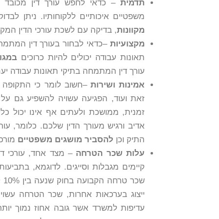
תדמית
– כדאי לחפש עורך דין מכובד ב
משפטיים איכותיים ללקוחותיו. ניתן לבדוק
מקוונות
, בדיקה עם לשכת עורכי הדין המק
מקצועיות
–כדאי לבחור בעורך דין המתמח
תאונות עבודה יכולים להיות כרוכים
במגוו
עורך דין המתמחה בתיקי תאונות עבודה יענ
אמינות ושירות
–חשוב לומר כי התקופה ע
זאת ועוד, הפגיעה עשויה להשפיע גם על
זמנית, ממושכת ולעתים אף אינו יכול כלל 
אדיב ורגיש מעורך הדין שלכם. כלומר, עור
התיק וכן
להסביר מושגים משפטיים
מורכב
עלות שכר הטרחה
– מצד אחד, עורכי די
קיימים מגבלות וסייגים. לדוגמא, בתביעו
ייצוג בערכאות אחרות, שכר הטרחה עשוי 
עדיפות למשרד אשר גובה אחוז נמוך יות