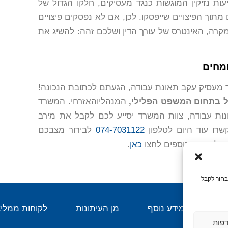
עות נזיקין המוגשות כנגד מעסיקים, חלקו הגדול של
תוך הפיצויים שייפסקו. לכן, אם לא נפסקים פיצויים
מקרה, האינטרס של עורך הדין ושלכם זהה: להשיג את
ומחים
ד מעסיק עקב תאונת עבודה, הגעתם לכתובת הנכונה!
 בתחום המשפט הפלילי,
המנהליוהאזרחי. המשרד
ות עבודה, צוות המשרד יסייע לכם לקבל את מירב
קשרו עוד היום לטלפון
074-7031122
לבירור מצבכם
ם. לפרטים נוספים לחצו
כאן
.
בחור לקבל
סוק
מידע נוסף
מן העיתונות
לקוחות ממליצ
דפות