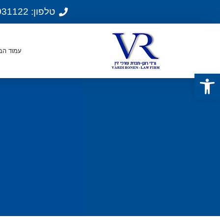
טלפון: 074-7031122
עמוד הב
פתח סרגל נגישות