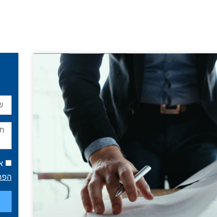
א
הפר