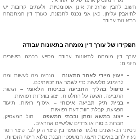
נגד המעסיק או צד שלישי אחראי.
חשוב להבין שהזכויות אינן אוטומטיות, ולעתים קרובות יש
להיאבק עליהן. כאן אני נכנס לתמונה, כעורך דין המתמחה
בתאונות עבודה.
תפקידו של עורך דין מומחה בתאונות עבודה
עורך דין מומחה לתאונות עבודה מסייע בכמה מישורים
חיוניים:
ייעוץ מיידי לאחר התאונה –
הנחיה מה לעשות ומה
להימנע מלעשות כדי לשמר את זכויותיכם.
טיפול בהליך התביעה בביטוח הלאומי –
הגשת
התביעה, השגה על החלטות, ייצוג בוועדות רפואיות.
בניית תיק תביעה איכותי –
איסוף ראיות, תיעוד
הפגיעה, קבלת חוות דעת רפואיות.
ייצוג במשא ומתן ובבתי המשפט –
מול המעסיק,
חברות ביטוח או צדדים שלישיים אחראים.
ניסיוני רב-השנים מלמד שהפער בין פיצוי הוגן לבין פיצוי חסר
נעוץ לרוב באיכות הייצוג המשפטי והבנת מלוא היקף הזכויות.