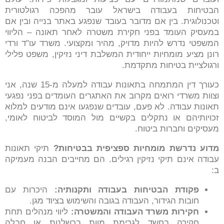
הבטיחות בעבודה בישראל עובר מהפכה רגולטורית
וטכנולוגית. בין אם מדובר בעובד שנפגע באתר בנייה ובין אם
במעסיק העומד בפני חקירת משטרה לאחר תאונה – הליווי
המשפטי נדרש להיות מדויק, מהיר ומקצועי. משרד עו"ד ורדי
רונן מציע מומחיות ייחודית המשלבת דיני נזיקין, משפט פלילי
ורגולציית בטיחות מתקדמת.
כעורך דין המתמחה בתאונות עבודה למעלה מ-15 שנה, אני
וצוות משרדי רואים מקרוב את האתגרים העומדים בפני נפגעי
תאונות עבודה. לא פעם, עובדים שנפגעו אינם מודעים למלוא
זכויותיהם או נתקלים בקשיים מול המוסד לביטוח לאומי,
מעסיקים וחברות ביטוח.
מדוע נדרשת מומחיות ספציפית בבטיחות
?
תיקי תאונות
עבודה אינם תיקי נזיקין רגילים. הם מחייבים הבנה מעמיקה
ב:
פקודת הבטיחות בעבודה ותקנותיה
:
היכרות עם
חובות הגידור, העבודה בגובה והשימוש בציוד מגן.
חקירות משרד העבודה והמשטרה
:
ליווי מנהלים תחת
חקירה בחשד לגרימת מוות ברשלנות או חבלה