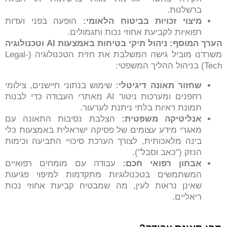
ברשלנות.
מיצוי זכויות בביטוח הלאומי
:
הופעה בפני ועדות
רפואיות לקביעת אחוזי נכות ותגמולים.
הערך המוסף: ניהול תיקי בטיחות באמצעות
AI
וטכנולוגיה
משרדנו מוביל גישה המשלבת את חזית הטכנולוגיה (Legal-
Tech) בניהול ההליך המשפטי:
שחזור תאונה דיגיטלי
:
שימוש בנתוני חיישנים, צילומי
רחפנים ומערכות ניטור AI מאתרי העבודה כדי לבנות
תמונת ראיות בלתי ניתנת לערעור.
אנליטיקה משפטית
:
הצלבת נסיבות התאונה עם
מאגרי מידע עצומים של פסיקה ישראלית באמצעות כלי
בינה מלאכותית, לצורך הערכת סיכויי התביעה וכימות
הנזק ("כאב וסבל").
אבחון רפואי חכם
:
עבודה עם מומחים רפואיים
המשתמשים בטכנולוגיות מתקדמות למיפוי פגיעות
שאינן נראות לעין, מה שמבטיח קביעת אחוזי נכות
ריאליים.