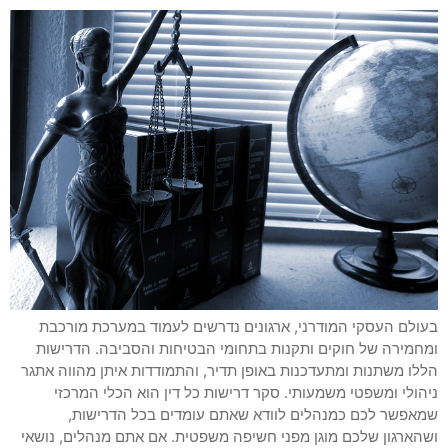
בעולם העסקי המודרני, ארגונים נדרשים לעמוד במערכת מורכבת
ומחמירה של חוקים ותקנות בתחומי הבטיחות והסביבה. הדרישות
הללו משתנות ומתעדכנות באופן תדיר, והתמודדות איתן מהווה אתגר
ניהולי ומשפטי משמעותי. סקר דרישות כל דין הוא הכלי המרכזי
שמאפשר לכם כמנהלים לוודא שאתם עומדים בכל הדרישות,
ושהארגון שלכם מוגן מפני חשיפה משפטית. אם אתם מנהלים, נושאי