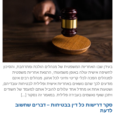
בעידן שבו האחריות המשפטית של מנהלים הולכת ומתרחבת, והסיכון
לחשיפה אישית עולה באופן משמעותי, הרצאת אחריות משפטית
למנהלים הפכה לכלי קריטי וחיוני לכל ארגון. מנהלים רבים אינם
מודעים לכך שהם נושאים באחריות אישית ופלילית לבטיחות עובדיהם,
ושטעות אחת או מחדל אחד עלולים להוביל אותם למעמד של חשודים
ויתכן שאף נאשמים בעבירה פלילית. במאמר זה נסקור […]
סקר דרישות כל דין בבטיחות – דברים שחשוב
לדעת